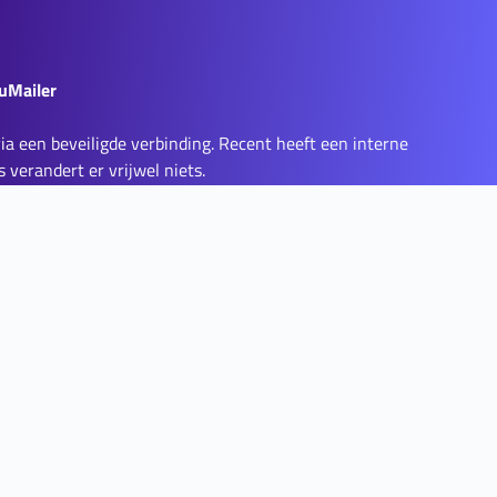
uMailer
ia een beveiligde verbinding. Recent heeft een interne
 verandert er vrijwel niets.
genstelling tot traditionele e-mailoplossingen hoeven
terne webportalen. De beveiliging verloopt volledig
cuMailer wordt verstuurd, wordt digitaal ondertekend,
anger afgeleverd. Daarnaast wordt gemonitord of de
en overzicht.
den getoetst. Deze controles vinden periodiek plaats.