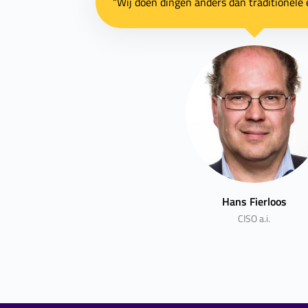
“Wij doen dingen anders dan traditionele 
Hans Fierloos
CISO a.i.