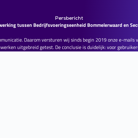
Persbericht
erking tussen Bedrijfsvoeringseenheid Bommelerwaard en Sec
mmunicatie. Daarom versturen wij sinds begin 2019 onze e-mails v
erken uitgebreid getest. De conclusie is duidelijk: voor gebruikers
 van werken. Achter de schermen is er echter veel verbeterd. In te
ryptografische sleutels en worden zij niet geconfronteerd met ex
transparant en op de achtergrond via SecuMailer.
der extra handelingen voor de verzender. Iedere e-mail die via Se
n gewijzigd. De e-mail wordt rechtstreeks in de inbox van de ontv
uccesvol is verlopen en ontvangen verzenders hierover periodiek e
gsprotocollen, kan de kwaliteit van de beveiliging ook extern wor