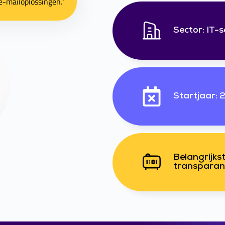
e-mailoplossingen.”
Sector: IT
Startjaar: 
Belangrijks
transparan