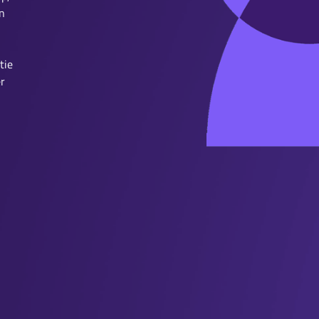
n
tie
r