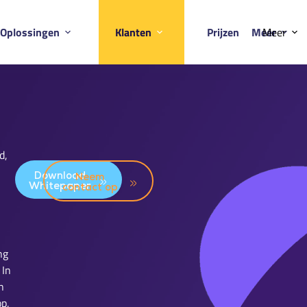
Oplossingen
Klanten
Prijzen
Meer
Meer
d,
Download
Neem
Whitepaper
contact op
ng
 In
n
op,