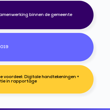
-samenwerking binnen de gemeente
2019
te voordeel: Digitale handtekeningen +
tie in rapportage