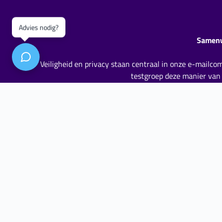
Advies nodig?
Samenw
Veiligheid en privacy staan centraal in onze e-mailco
testgroep deze manier van w
Zo is er in MS Outlook niets aangepast aan de manier
medewerkers niet te werken met lastig te beheren c
SecuMailer zorgt voor een veilige e-mailervaring zon
waardoor de inhoud van het bericht niet kan worde
aflevering s
Omdat gebruik wordt gemaakt van standaard beveiligin