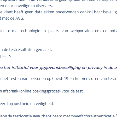
n naar onveilige mailservers.
e: De klant heeft geen datalekken ondervonden dankzij haar beve
d met de AVG.
gde e-mailtechnologie in plaats van webportalen om de ontv
n de testresultaten gemaakt.
plaats.
het initiatief voor gegevensbeveiliging en privacy in de o
or het testen van personen op Covid-19 en het versturen van test
 afspraak (online boekingsproces) voor de test.
erd op juistheid en veiligheid.
dens de testlocatie geauthenticeerd met tweefactorauthenticatie (