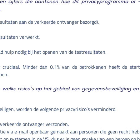
n cijfers die aantonen hoe dit privacyprogramma of -i
.
esultaten aan de verkeerde ontvanger bezorgd).
esultaten verwerkt.
 hulp nodig bij het openen van de testresultaten.
 is cruciaal. Minder dan 0,1% van de betrokkenen heeft de sta
men.
 welke risico’s op het gebied van gegevensbeveiliging en 
iligen, worden de volgende privacyrisico’s verminderd:
 verkeerde ontvanger verzonden.
ie via e-mail openbaar gemaakt aan personen die geen recht hebb
 op systemen in de VS, dus er is geen sprake van een beroep op he