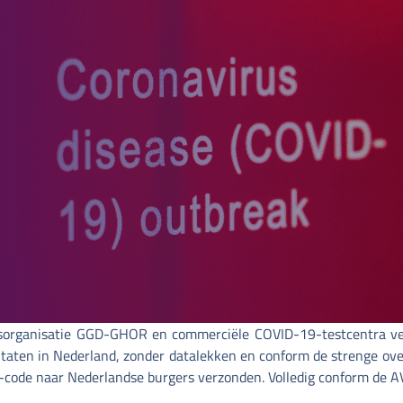
dsorganisatie GGD-GHOR en commerciële COVID-19-testcentra v
taten in Nederland, zonder datalekken en conform de strenge ove
-code naar Nederlandse burgers verzonden. Volledig conform de A