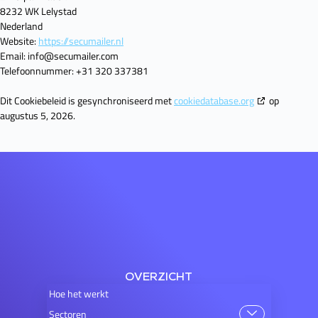
8232 WK Lelystad
Nederland
Website:
https://secumailer.nl
Email:
info@
secumailer.com
Telefoonnummer: +31 320 337381
Dit Cookiebeleid is gesynchroniseerd met
cookiedatabase.org
op
augustus 5, 2026.
OVERZICHT
Hoe het werkt
Sectoren