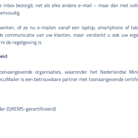
 inbox bezorgd, net als elke andere e-mail – maar dan met volle
eenvoudig.
ken, of ze nu e-mailen vanaf een laptop, smartphone of table
de communicatie van uw klanten, maar versterkt u ook uw eigen
rm de regelgeving is.
eid
onaangevende organisaties, waaronder het Nederlandse Minist
Mailer is een betrouwbare partner met toonaangevende certific
ider (QREMS-gecertificeerd)