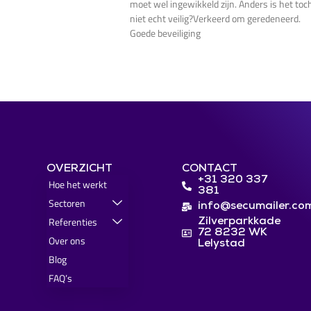
moet wel ingewikkeld zijn. Anders is het toc
niet echt veilig?Verkeerd om geredeneerd.
Goede beveiliging
OVERZICHT
CONTACT
+31 320 337
Hoe het werkt
381
Sectoren
info@secumailer.co
Referenties
Zilverparkkade
72 8232 WK
Over ons
Lelystad
Blog
FAQ’s