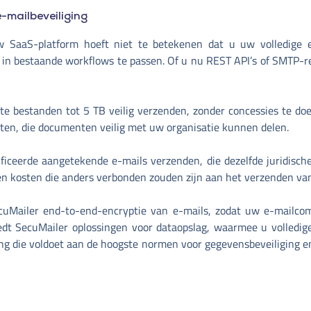
e-mailbeveiliging
uw SaaS-platform hoeft niet te betekenen dat u uw volledige e
in bestaande workflows te passen. Of u nu REST API’s of SMTP-rel
 bestanden tot 5 TB veilig verzenden, zonder concessies te doen 
ten, die documenten veilig met uw organisatie kunnen delen.
ficeerde aangetekende e-mails verzenden, die dezelfde juridisc
jd en kosten die anders verbonden zouden zijn aan het verzenden v
uMailer end-to-end-encryptie van e-mails, zodat uw e-mailcomm
edt SecuMailer oplossingen voor dataopslag, waarmee u volledig
ng die voldoet aan de hoogste normen voor gegevensbeveiliging en