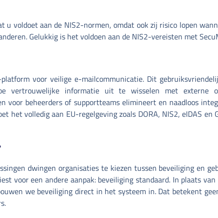
t u voldoet aan de NIS2-normen, omdat ook zij risico lopen wan
randeren. Gelukkig is het voldoen aan de NIS2-vereisten met Secu
latform voor veilige e-mailcommunicatie. Dit gebruiksvriendelijk
 vertrouwelijke informatie uit te wisselen met externe o
ten voor beheerders of supportteams elimineert en naadloos integ
oet het volledig aan EU-regelgeving zoals DORA, NIS2, eIDAS en G
?
plossingen dwingen organisaties te kiezen tussen beveiliging en 
est voor een andere aanpak: beveiliging standaard. In plaats van
bouwen we beveiliging direct in het systeem in. Dat betekent gee
s.