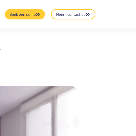
Boek een demo
Neem contact op
?