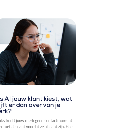
s AI jouw klant kiest, wat
ijft er dan over van je
erk?
aks heeft jouw merk geen contactmoment
r met de klant voordat ze al klant zijn. Hoe