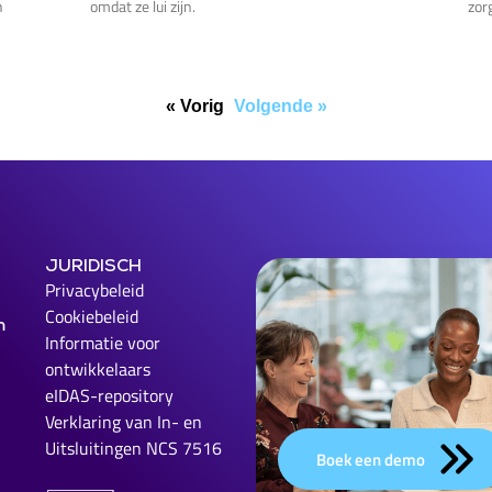
h
omdat ze lui zijn.
zor
« Vorig
Volgende »
JURIDISCH
Privacybeleid
Cookiebeleid
m
Informatie voor
ontwikkelaars
eIDAS-repository
Verklaring van In- en
Uitsluitingen NCS 7516
Boek een demo